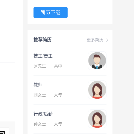
简历下载
推荐简历
更多简历
技工/普工
罗先生
·
高中
教师
刘女士
·
大专
行政/后勤
钟女士
·
大专